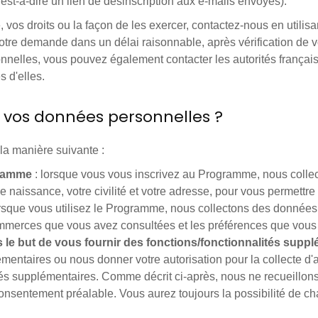
st-à-dire un lien de désinscription aux e-mails envoyés).
 vos droits ou la façon de les exercer, contactez-nous en utilis
tre demande dans un délai raisonnable, après vérification de votr
onnelles, vous pouvez également contacter les autorités frança
s d'elles.
vos données personnelles ?
a manière suivante :
gramme
: lorsque vous vous inscrivez au Programme, nous colle
 naissance, votre civilité et votre adresse, pour vous permettre 
rsque vous utilisez le Programme, nous collectons des données p
commerces que vous avez consultées et les préférences que vou
le but de vous fournir des fonctions/fonctionnalités supp
mentaires ou nous donner votre autorisation pour la collecte d
lités supplémentaires. Comme décrit ci-après, nous ne recueill
onsentement préalable. Vous aurez toujours la possibilité de chan