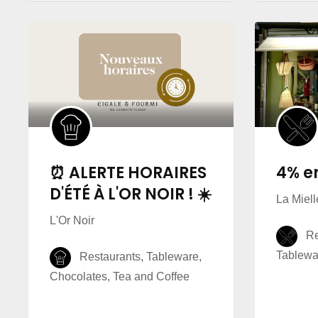
⏰ ALERTE HORAIRES
4% e
D'ÉTÉ À L'OR NOIR ! ☀️
La Miel
L'Or Noir
Reg
Tablewar
Restaurants, Tableware,
Chocolates, Tea and Coffee