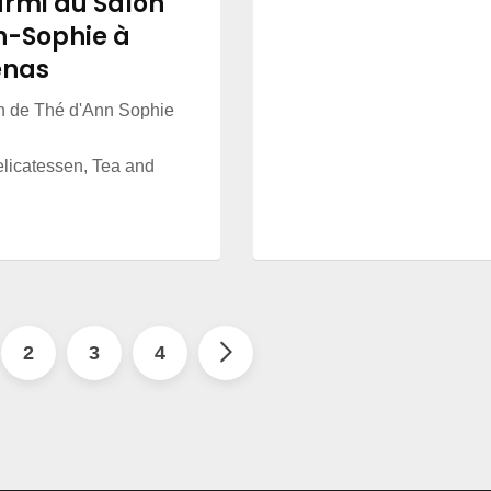
urmi au Salon
n-Sophie à
enas
n de Thé d'Ann Sophie
icatessen, Tea and
2
3
4