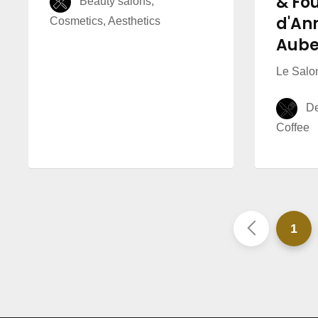
& Fo
Beauty salons,
d'An
Cosmetics, Aesthetics
Aub
Le Salo
Del
Coffee
1