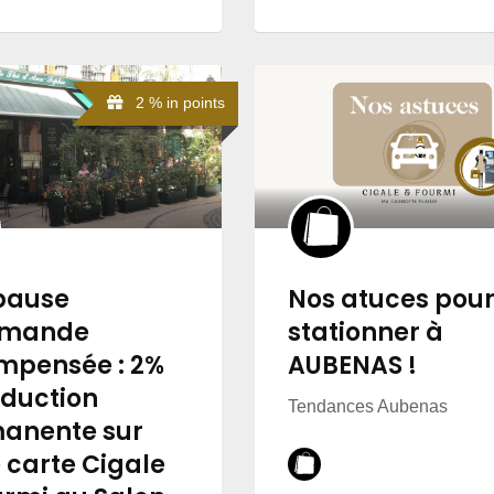
2 % in points
pause
Nos atuces pou
rmande
stationner à
mpensée : 2%
AUBENAS !
éduction
Tendances Aubenas
anente sur
 carte Cigale