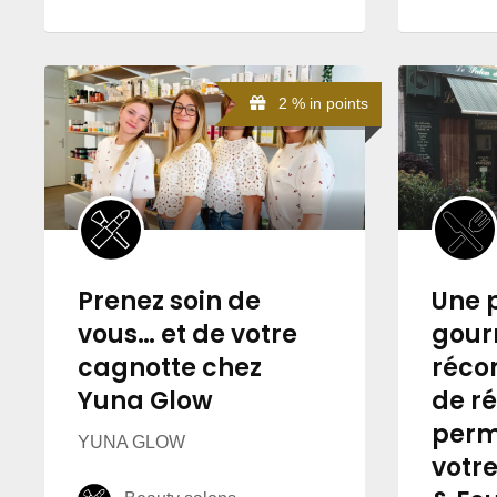
2 % in points
Prenez soin de
Une 
vous… et de votre
gou
cagnotte chez
réco
Yuna Glow
de r
perm
YUNA GLOW
votre