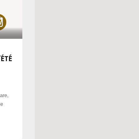
'ÉTÉ
are,
ee