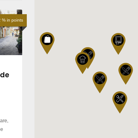
% in points
nde
are,
ee