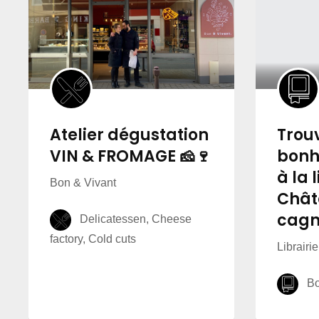
Atelier dégustation
Trou
VIN & FROMAGE 🧀🍷
bonh
à la 
Bon & Vivant
Chât
cagn
Delicatessen, Cheese
factory, Cold cuts
Librairi
Boo