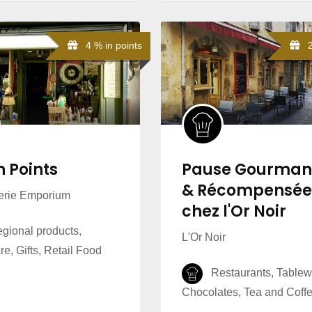
4 % in points
2 
n Points
Pause Gourma
& Récompensée
lerie Emporium
chez l'Or Noir
ional products,
L'Or Noir
e, Gifts, Retail Food
Restaurants, Tablew
Chocolates, Tea and Coff