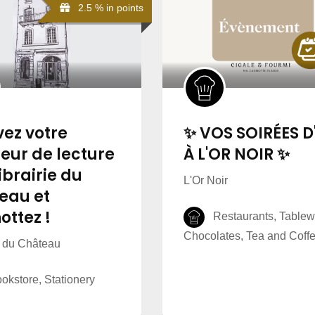
2.5 % in points
vez votre
✨ VOS SOIRÉES D
eur de lecture
À L'OR NOIR ✨
librairie du
L'Or Noir
eau et
ottez !
Restaurants, Tablew
Chocolates, Tea and Coff
e du Château
kstore, Stationery