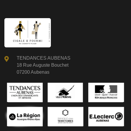
TENDANCES AUBENAS
18 Rue Auguste Bouchet
07200 Aubenas